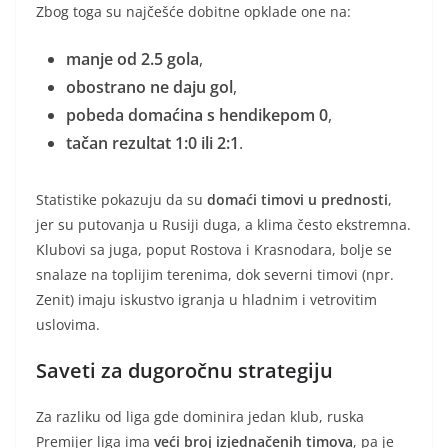
Zbog toga su najčešće dobitne opklade one na:
manje od 2.5 gola
,
obostrano ne daju gol
,
pobeda domaćina s hendikepom 0
,
tačan rezultat 1:0 ili 2:1
.
Statistike pokazuju da su
domaći timovi u prednosti
,
jer su putovanja u Rusiji duga, a klima često ekstremna.
Klubovi sa juga, poput Rostova i Krasnodara, bolje se
snalaze na toplijim terenima, dok severni timovi (npr.
Zenit) imaju iskustvo igranja u hladnim i vetrovitim
uslovima.
Saveti za dugoročnu strategiju
Za razliku od liga gde dominira jedan klub, ruska
Premijer liga ima
veći broj izjednačenih timova
, pa je