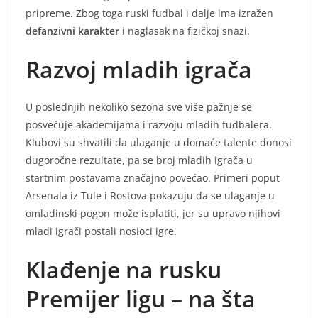
pripreme. Zbog toga ruski fudbal i dalje ima izražen
defanzivni karakter
i naglasak na fizičkoj snazi.
Razvoj mladih igrača
U poslednjih nekoliko sezona sve više pažnje se
posvećuje akademijama i razvoju mladih fudbalera.
Klubovi su shvatili da ulaganje u domaće talente donosi
dugoročne rezultate, pa se broj mladih igrača u
startnim postavama značajno povećao. Primeri poput
Arsenala iz Tule i Rostova pokazuju da se ulaganje u
omladinski pogon može isplatiti, jer su upravo njihovi
mladi igrači postali nosioci igre.
Klađenje na rusku
Premijer ligu – na šta