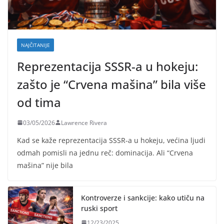
NAJČITANIJE
Reprezentacija SSSR-a u hokeju:
zašto je “Crvena mašina” bila više
od tima
03/05/2026
Lawrence Rivera
Kad se kaže reprezentacija SSSR-a u hokeju, većina ljudi
odmah pomisli na jednu reč: dominacija. Ali “Crvena
mašina” nije bila
Kontroverze i sankcije: kako utiču na
ruski sport
12/23/2025