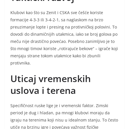
Klubovi kao što su Zenit i CSKA sve češće koriste
formacije 4-3-3 ili 3-4-2-1, sa naglaskom na brzo
preuzimanje lopte i presing na protivničkoj polovini. To
dovodi do dinamičnijih utakmica, iako se broj golova po
meču nije drastično povećao. Posebno zanimljivo je to
što mnogi timovi koriste „rotirajuće bekove“ – igrače koji
menjaju strane tokom utakmice kako bi zbunili
protivnika.
Uticaj vremenskih
uslova i terena
Specifičnost ruske lige je i vremenski faktor. Zimski
period je dug i hladan, pa mnogi klubovi moraju da
igraju na terenima koji nisu u idealnom stanju. To često
utiče na brzinu igre i povećava važnost fizičke