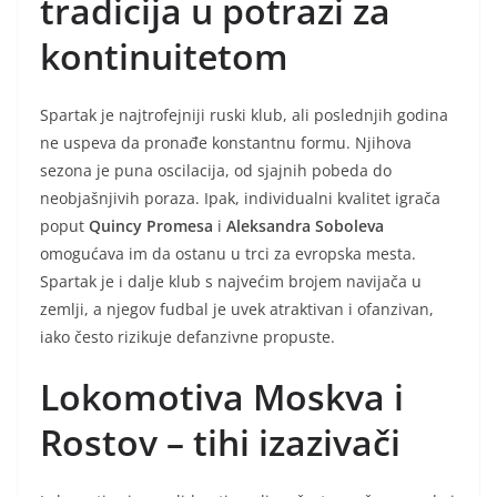
tradicija u potrazi za
kontinuitetom
Spartak je najtrofejniji ruski klub, ali poslednjih godina
ne uspeva da pronađe konstantnu formu. Njihova
sezona je puna oscilacija, od sjajnih pobeda do
neobjašnjivih poraza. Ipak, individualni kvalitet igrača
poput
Quincy Promesa
i
Aleksandra Soboleva
omogućava im da ostanu u trci za evropska mesta.
Spartak je i dalje klub s najvećim brojem navijača u
zemlji, a njegov fudbal je uvek atraktivan i ofanzivan,
iako često rizikuje defanzivne propuste.
Lokomotiva Moskva i
Rostov – tihi izazivači