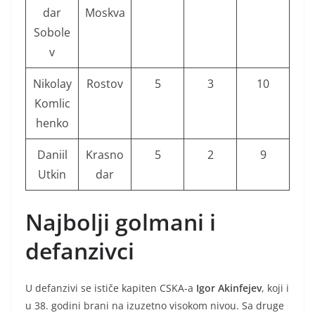
dar
Moskva
Sobole
v
Nikolay
Rostov
5
3
10
Komlic
henko
Daniil
Krasno
5
2
9
Utkin
dar
Najbolji golmani i
defanzivci
U defanzivi se ističe kapiten CSKA-a
Igor Akinfejev
, koji i
u 38. godini brani na izuzetno visokom nivou. Sa druge