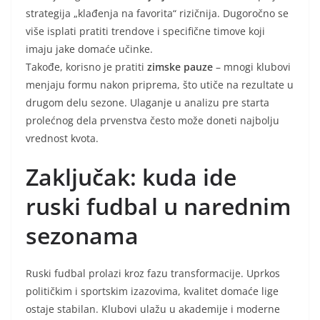
strategija „klađenja na favorita“ rizičnija. Dugoročno se
više isplati pratiti trendove i specifične timove koji
imaju jake domaće učinke.
Takođe, korisno je pratiti
zimske pauze
– mnogi klubovi
menjaju formu nakon priprema, što utiče na rezultate u
drugom delu sezone. Ulaganje u analizu pre starta
prolećnog dela prvenstva često može doneti najbolju
vrednost kvota.
Zaključak: kuda ide
ruski fudbal u narednim
sezonama
Ruski fudbal prolazi kroz fazu transformacije. Uprkos
političkim i sportskim izazovima, kvalitet domaće lige
ostaje stabilan. Klubovi ulažu u akademije i moderne