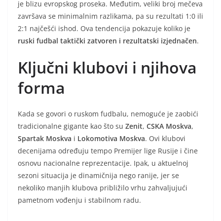
je blizu evropskog proseka. Međutim, veliki broj mečeva
završava se minimalnim razlikama, pa su rezultati 1:0 ili
2:1 najčešći ishod. Ova tendencija pokazuje koliko je
ruski fudbal taktički zatvoren i rezultatski izjednačen
.
Ključni klubovi i njihova
forma
Kada se govori o ruskom fudbalu, nemoguće je zaobići
tradicionalne gigante kao što su
Zenit
,
CSKA Moskva
,
Spartak Moskva
i
Lokomotiva Moskva
. Ovi klubovi
decenijama određuju tempo Premijer lige Rusije i čine
osnovu nacionalne reprezentacije. Ipak, u aktuelnoj
sezoni situacija je dinamičnija nego ranije, jer se
nekoliko manjih klubova približilo vrhu zahvaljujući
pametnom vođenju i stabilnom radu.