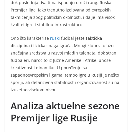
dok poslednja dva tima ispadaju u niži rang. Ruska
Premijer liga, iako trenutno izolovana od evropskih
takmičenja zbog političkih okolnosti, i dalje ima visok
kvalitet igre i stabilnu infrastrukturu.
Ono što karakteriše
ruski
fudbal jeste
taktička
disciplina
i fizička snaga igrača. Mnogi klubovi ulažu
značajna sredstva u razvoj mladih talenata, dok strani
fudbaleri, naročito iz Južne Amerike i Afrike, unose
kreativnost i dinamiku. U poređenju sa
zapadnoevropskim ligama, tempo igre u Rusiji je nešto
sporiji, ali defanzivna stabilnost i organizovanost su na
izuzetno visokom nivou.
Analiza aktuelne sezone
Premijer lige Rusije