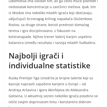
Lokomotiva ima solidan tim, ali ga često muče povrede i
nedostatak koncentracije u završnici mečeva. Ipak, tim
iz Moskve ima nekoliko mladih igrača koji obećavaju,
uključujući brzonogog krilnog napadača Glušenkova.
Rostov, sa druge strane, koristi prednost domaćeg
terena i igra disciplinovano, s fokusom na
kontranapade. Njihov trener Valerij Karpin uspešno
balansira između rezultata i razvoja mladih fudbalera.
Najbolji igrači i
individualne statistike
Ruska Premijer liga iznedrila je brojne talente koji su
kasnije napravili zapažene karijere u Evropi – od
Andreja Aršavina i Igora Akinfejeva do Aleksandra
Golovina. U aktuelnoj sezoni nekoliko igrača posebno se
ističe svojim doprinosom timu i konstantno dobrom