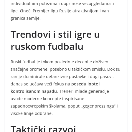
individualnim potezima i doprinose većoj gledanosti
lige, čineći Premijer ligu Rusije atraktivnijom i van
granica zemlje.
Trendovi i stil igre u
ruskom fudbalu
Ruski fudbal je tokom poslednje decenije doživeo
značajne promene, posebno u taktičkom smislu. Dok su
ranije dominirale defanzivne postavke i dugi pasovi,
danas se uočava veći fokus na
posedu lopte i
kontrolisanom napadu
. Treneri mlađe generacije
uvode moderne koncepte inspirisane
zapadnoevropskim školama, poput „gegenpressinga“ i
visoke linije odbrane.
Taktički razvoj