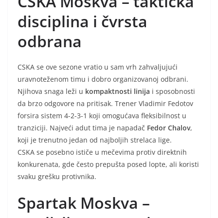
CSKA Moskva – taktička
disciplina i čvrsta
odbrana
CSKA se ove sezone vratio u sam vrh zahvaljujući
uravnoteženom timu i dobro organizovanoj odbrani.
Njihova snaga leži u
kompaktnosti linija
i sposobnosti
da brzo odgovore na pritisak. Trener Vladimir Fedotov
forsira sistem 4-2-3-1 koji omogućava fleksibilnost u
tranziciji. Najveći adut tima je napadač
Fedor Chalov
,
koji je trenutno jedan od najboljih strelaca lige.
CSKA se posebno ističe u mečevima protiv direktnih
konkurenata, gde često prepušta posed lopte, ali koristi
svaku grešku protivnika.
Spartak Moskva –