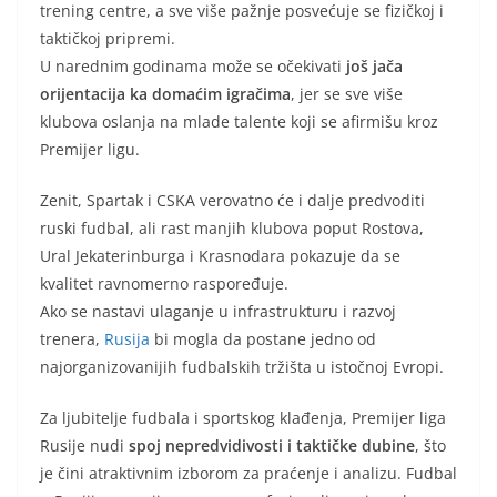
trening centre, a sve više pažnje posvećuje se fizičkoj i
taktičkoj pripremi.
U narednim godinama može se očekivati
još jača
orijentacija ka domaćim igračima
, jer se sve više
klubova oslanja na mlade talente koji se afirmišu kroz
Premijer ligu.
Zenit, Spartak i CSKA verovatno će i dalje predvoditi
ruski fudbal, ali rast manjih klubova poput Rostova,
Ural Jekaterinburga i Krasnodara pokazuje da se
kvalitet ravnomerno raspoređuje.
Ako se nastavi ulaganje u infrastrukturu i razvoj
trenera,
Rusija
bi mogla da postane jedno od
najorganizovanijih fudbalskih tržišta u istočnoj Evropi.
Za ljubitelje fudbala i sportskog klađenja, Premijer liga
Rusije nudi
spoj nepredvidivosti i taktičke dubine
, što
je čini atraktivnim izborom za praćenje i analizu. Fudbal