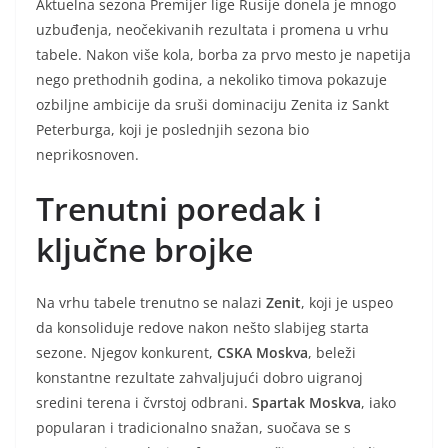
Aktuelna sezona Premijer lige Rusije donela je mnogo
uzbuđenja, neočekivanih rezultata i promena u vrhu
tabele. Nakon više kola, borba za prvo mesto je napetija
nego prethodnih godina, a nekoliko timova pokazuje
ozbiljne ambicije da sruši dominaciju Zenita iz Sankt
Peterburga, koji je poslednjih sezona bio
neprikosnoven.
Trenutni poredak i
ključne brojke
Na vrhu tabele trenutno se nalazi
Zenit
, koji je uspeo
da konsoliduje redove nakon nešto slabijeg starta
sezone. Njegov konkurent,
CSKA Moskva
, beleži
konstantne rezultate zahvaljujući dobro uigranoj
sredini terena i čvrstoj odbrani.
Spartak Moskva
, iako
popularan i tradicionalno snažan, suočava se s