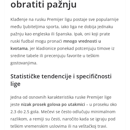
obratiti pažnju
Klađenje na rusku Premijer ligu postaje sve popularnije
među ljubiteljima sporta, iako liga ne dobija jednaku
pažnju kao engleska ili španska. Ipak, oni koji prate
ruski fudbal mogu pronaći
mnogo vrednosti u
kvotama
, jer kladionice ponekad potcenjuju timove iz
sredine tabele ili precenjuju favorite u teškim
gostovanjima.
Statističke tendencije i specifičnosti
lige
Jedna od osnovnih karakteristika ruske Premijer lige
jeste
nizak prosek golova po utakmici
– u proseku oko
2.3 do 2.5 gola. Mečevi se često odlučuju minimalnom
razlikom, a remiji su česti, naročito kada se igraju pod
teškim vremenskim uslovima ili na veštačkoj travi.