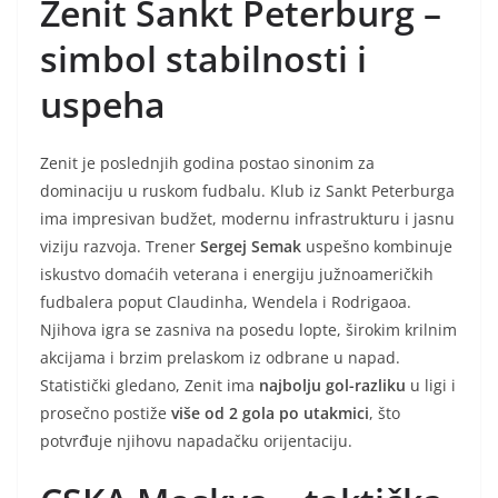
Zenit Sankt Peterburg –
simbol stabilnosti i
uspeha
Zenit je poslednjih godina postao sinonim za
dominaciju u ruskom fudbalu. Klub iz Sankt Peterburga
ima impresivan budžet, modernu infrastrukturu i jasnu
viziju razvoja. Trener
Sergej Semak
uspešno kombinuje
iskustvo domaćih veterana i energiju južnoameričkih
fudbalera poput Claudinha, Wendela i Rodrigaoa.
Njihova igra se zasniva na posedu lopte, širokim krilnim
akcijama i brzim prelaskom iz odbrane u napad.
Statistički gledano, Zenit ima
najbolju gol-razliku
u ligi i
prosečno postiže
više od 2 gola po utakmici
, što
potvrđuje njihovu napadačku orijentaciju.