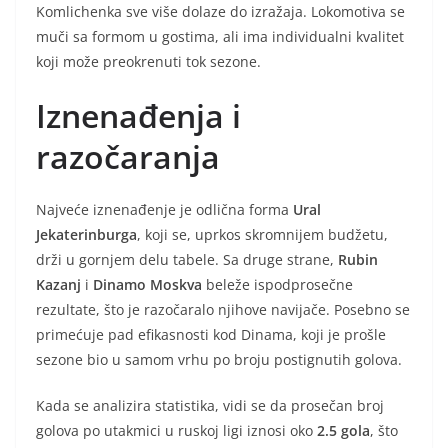
Komlichenka sve više dolaze do izražaja. Lokomotiva se
muči sa formom u gostima, ali ima individualni kvalitet
koji može preokrenuti tok sezone.
Iznenađenja i
razočaranja
Najveće iznenađenje je odlična forma
Ural
Jekaterinburga
, koji se, uprkos skromnijem budžetu,
drži u gornjem delu tabele. Sa druge strane,
Rubin
Kazanj
i
Dinamo Moskva
beleže ispodprosečne
rezultate, što je razočaralo njihove navijače. Posebno se
primećuje pad efikasnosti kod Dinama, koji je prošle
sezone bio u samom vrhu po broju postignutih golova.
Kada se analizira statistika, vidi se da prosečan broj
golova po utakmici u ruskoj ligi iznosi oko
2.5 gola
, što