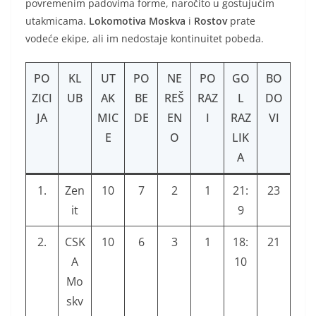
povremenim padovima forme, naročito u gostujućim
utakmicama.
Lokomotiva Moskva
i
Rostov
prate
vodeće ekipe, ali im nedostaje kontinuitet pobeda.
PO
KL
UT
PO
NE
PO
GO
BO
ZICI
UB
AK
BE
REŠ
RAZ
L
DO
JA
MIC
DЕ
EN
I
RAZ
VI
E
O
LIK
A
1.
Zen
10
7
2
1
21:
23
it
9
2.
CSK
10
6
3
1
18:
21
A
10
Mo
skv