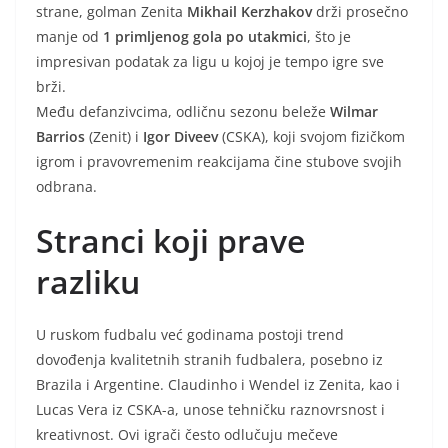
strane, golman Zenita
Mikhail Kerzhakov
drži prosečno
manje od
1 primljenog gola po utakmici
, što je
impresivan podatak za ligu u kojoj je tempo igre sve
brži.
Među defanzivcima, odličnu sezonu beleže
Wilmar
Barrios
(Zenit) i
Igor Diveev
(CSKA), koji svojom fizičkom
igrom i pravovremenim reakcijama čine stubove svojih
odbrana.
Stranci koji prave
razliku
U ruskom fudbalu već godinama postoji trend
dovođenja kvalitetnih stranih fudbalera, posebno iz
Brazila i Argentine. Claudinho i Wendel iz Zenita, kao i
Lucas Vera iz CSKA-a, unose tehničku raznovrsnost i
kreativnost. Ovi igrači često odlučuju mečeve