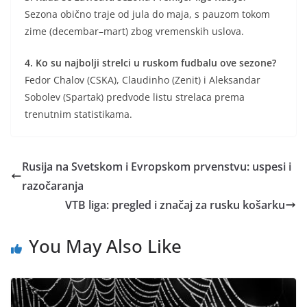
Sezona obično traje od jula do maja, s pauzom tokom
zime (decembar–mart) zbog vremenskih uslova.
4. Ko su najbolji strelci u ruskom fudbalu ove sezone?
Fedor Chalov (CSKA), Claudinho (Zenit) i Aleksandar
Sobolev (Spartak) predvode listu strelaca prema
trenutnim statistikama.
Rusija na Svetskom i Evropskom prvenstvu: uspesi i
razočaranja
VTB liga: pregled i značaj za rusku košarku
You May Also Like