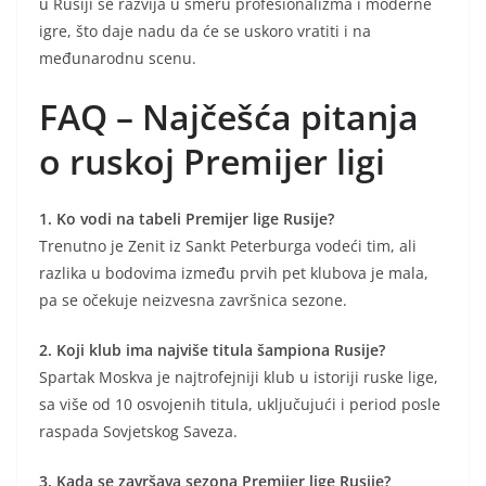
u Rusiji se razvija u smeru profesionalizma i moderne
igre, što daje nadu da će se uskoro vratiti i na
međunarodnu scenu.
FAQ – Najčešća pitanja
o ruskoj Premijer ligi
1. Ko vodi na tabeli Premijer lige Rusije?
Trenutno je Zenit iz Sankt Peterburga vodeći tim, ali
razlika u bodovima između prvih pet klubova je mala,
pa se očekuje neizvesna završnica sezone.
2. Koji klub ima najviše titula šampiona Rusije?
Spartak Moskva je najtrofejniji klub u istoriji ruske lige,
sa više od 10 osvojenih titula, uključujući i period posle
raspada Sovjetskog Saveza.
3. Kada se završava sezona Premijer lige Rusije?