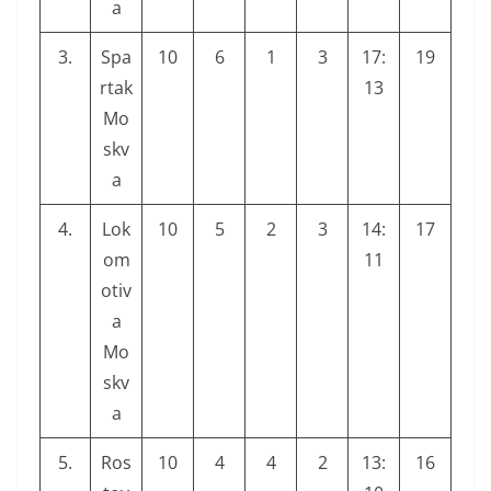
a
3.
Spa
10
6
1
3
17:
19
rtak
13
Mo
skv
a
4.
Lok
10
5
2
3
14:
17
om
11
otiv
a
Mo
skv
a
5.
Ros
10
4
4
2
13:
16