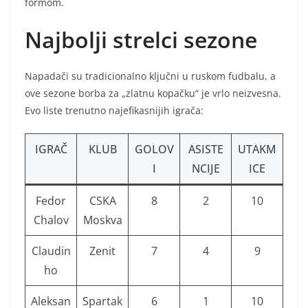
formom.
Najbolji strelci sezone
Napadači su tradicionalno ključni u ruskom fudbalu, a
ove sezone borba za „zlatnu kopačku“ je vrlo neizvesna.
Evo liste trenutno najefikasnijih igrača:
IGRAČ
KLUB
GOLOV
ASISTE
UTAKM
I
NCIJE
ICE
Fedor
CSKA
8
2
10
Chalov
Moskva
Claudin
Zenit
7
4
9
ho
Aleksan
Spartak
6
1
10