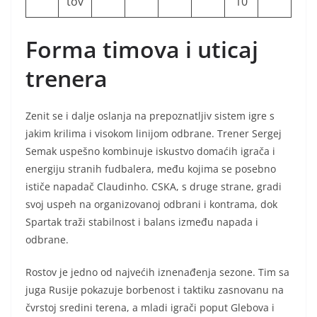
tov
10
Forma timova i uticaj
trenera
Zenit se i dalje oslanja na prepoznatljiv sistem igre s
jakim krilima i visokom linijom odbrane. Trener Sergej
Semak uspešno kombinuje iskustvo domaćih igrača i
energiju stranih fudbalera, među kojima se posebno
ističe napadač Claudinho. CSKA, s druge strane, gradi
svoj uspeh na organizovanoj odbrani i kontrama, dok
Spartak traži stabilnost i balans između napada i
odbrane.
Rostov je jedno od najvećih iznenađenja sezone. Tim sa
juga Rusije pokazuje borbenost i taktiku zasnovanu na
čvrstoj sredini terena, a mladi igrači poput Glebova i