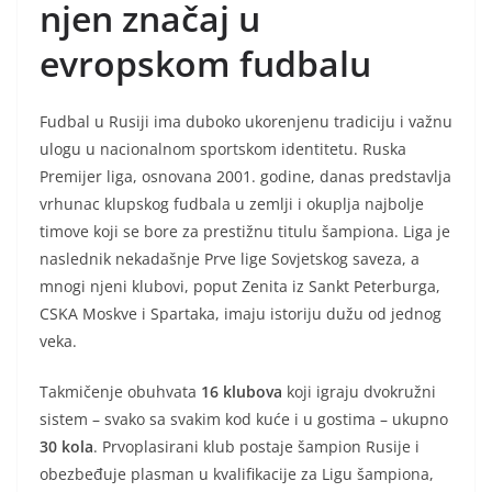
njen značaj u
evropskom fudbalu
Fudbal u Rusiji ima duboko ukorenjenu tradiciju i važnu
ulogu u nacionalnom sportskom identitetu. Ruska
Premijer liga, osnovana 2001. godine, danas predstavlja
vrhunac klupskog fudbala u zemlji i okuplja najbolje
timove koji se bore za prestižnu titulu šampiona. Liga je
naslednik nekadašnje Prve lige Sovjetskog saveza, a
mnogi njeni klubovi, poput Zenita iz Sankt Peterburga,
CSKA Moskve i Spartaka, imaju istoriju dužu od jednog
veka.
Takmičenje obuhvata
16 klubova
koji igraju dvokružni
sistem – svako sa svakim kod kuće i u gostima – ukupno
30 kola
. Prvoplasirani klub postaje šampion Rusije i
obezbeđuje plasman u kvalifikacije za Ligu šampiona,