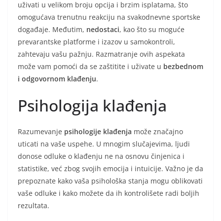
uživati u velikom broju opcija i brzim isplatama, što
omogućava trenutnu reakciju na svakodnevne sportske
događaje. Međutim,
nedostaci
, kao što su moguće
prevarantske platforme i izazov u samokontroli,
zahtevaju vašu pažnju. Razmatranje ovih aspekata
može vam pomoći da se zaštitite i uživate u
bezbednom
i odgovornom klađenju
.
Psihologija klađenja
Razumevanje
psihologije klađenja
može značajno
uticati na vaše uspehe. U mnogim slučajevima, ljudi
donose odluke o klađenju ne na osnovu činjenica i
statistike, već zbog svojih emocija i intuicije. Važno je da
prepoznate kako vaša psihološka stanja mogu oblikovati
vaše odluke i kako možete da ih kontrolišete radi boljih
rezultata.