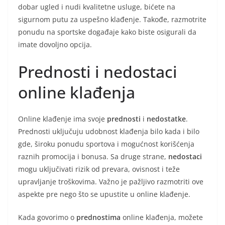
dobar ugled i nudi kvalitetne usluge, bićete na
sigurnom putu za uspešno klađenje. Takođe, razmotrite
ponudu na sportske događaje kako biste osigurali da
imate dovoljno opcija.
Prednosti i nedostaci
online klađenja
Online klađenje ima svoje
prednosti
i
nedostatke
.
Prednosti uključuju udobnost klađenja bilo kada i bilo
gde, široku ponudu sportova i mogućnost korišćenja
raznih promocija i bonusa. Sa druge strane,
nedostaci
mogu uključivati rizik od prevara, ovisnost i teže
upravljanje troškovima. Važno je pažljivo razmotriti ove
aspekte pre nego što se upustite u online klađenje.
Kada govorimo o
prednostima
online klađenja, možete