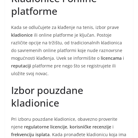
platforme
Kada se odlučujete za klađenje na tenis, izbor prave
kladionice
ili online platforme je ključan. Postoje
različite opcije na tržištu, od tradicionalnih kladionica
do savremenih online platformi koje nude raznovrsne
mogućnosti klađenja. Uvek se informišite o
licencama
i
reputaciji
platforme pre nego što se registrujete ili
uložite svoj novac.
Izbor pouzdane
kladionice
Pri izboru pouzdane kladionice, obavezno proverite
njene
regulatorne licencije
,
korisničke recenzije
i
frekvenciju isplata
. Kada pronađete kladionicu koja ima