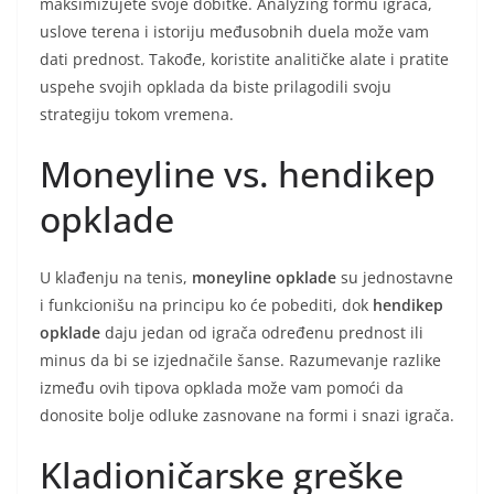
maksimizujete svoje dobitke. Analyzing formu igrača,
uslove terena i istoriju međusobnih duela može vam
dati prednost. Takođe, koristite analitičke alate i pratite
uspehe svojih opklada da biste prilagodili svoju
strategiju tokom vremena.
Moneyline vs. hendikep
opklade
U klađenju na tenis,
moneyline opklade
su jednostavne
i funkcionišu na principu ko će pobediti, dok
hendikep
opklade
daju jedan od igrača određenu prednost ili
minus da bi se izjednačile šanse. Razumevanje razlike
između ovih tipova opklada može vam pomoći da
donosite bolje odluke zasnovane na formi i snazi igrača.
Kladioničarske greške