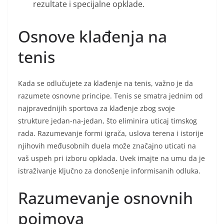
rezultate i specijalne opklade.
Osnove klađenja na
tenis
Kada se odlučujete za klađenje na tenis, važno je da
razumete osnovne principe. Tenis se smatra jednim od
najpravednijih sportova za klađenje zbog svoje
strukture jedan-na-jedan, što eliminira uticaj timskog
rada. Razumevanje formi igrača, uslova terena i istorije
njihovih međusobnih duela može značajno uticati na
vaš uspeh pri izboru opklada. Uvek imajte na umu da je
istraživanje ključno za donošenje informisanih odluka.
Razumevanje osnovnih
pojmova