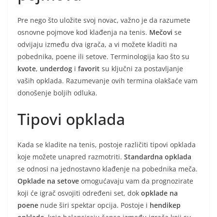
Pre nego što uložite svoj novac, važno je da razumete
osnovne pojmove kod klađenja na tenis.
Mečovi
se
odvijaju između dva igrača, a vi možete kladiti na
pobednika, poene ili setove. Terminologija kao što su
kvote
,
underdog
i
favorit
su ključni za postavljanje
vaših opklada. Razumevanje ovih termina olakšaće vam
donošenje boljih odluka.
Tipovi opklada
Kada se kladite na tenis, postoje različiti tipovi opklada
koje možete unapred razmotriti.
Standardna opklada
se odnosi na jednostavno klađenje na pobednika meča.
Opklade na setove
omogućavaju vam da prognozirate
koji će igrač osvojiti određeni set, dok
opklade na
poene
nude širi spektar opcija. Postoje i
hendikep