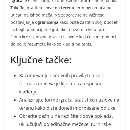
igrača
je esencijalno za donošenje informisanih odluka.
Takođe, pratite
uslove na terenu
jer mogu značajno
uticati na ishod meča. Ne zaboravite na važnost
postavljanja
ograničenja
kako biste zaštitili svoj budžet
i izbegli potencijalne gubitke. U ovom tekstu, proći
ćemo kroz osnovna pravila i savete koji će vam pomoći
da bolje razumete kako se kladiti na tenis.
Ključne tačke:
Razumevanje osnovnih pravila tenisa i
formata mečeva je ključno za uspešno
klađenje.
Analizirajte forme igrača, statistiku i uslove na
terenu kako biste doneli informisane odluke.
Obratite pažnju na različite tipove opklada,
uključujući pojedinačne mečeve, turnirske