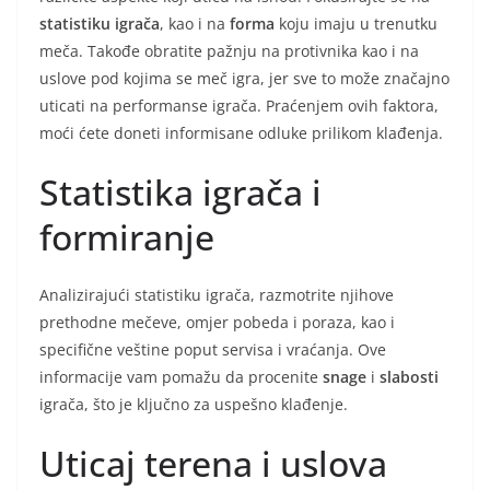
statistiku igrača
, kao i na
forma
koju imaju u trenutku
meča. Takođe obratite pažnju na protivnika kao i na
uslove pod kojima se meč igra, jer sve to može značajno
uticati na performanse igrača. Praćenjem ovih faktora,
moći ćete doneti informisane odluke prilikom klađenja.
Statistika igrača i
formiranje
Analizirajući statistiku igrača, razmotrite njihove
prethodne mečeve, omjer pobeda i poraza, kao i
specifične veštine poput servisa i vraćanja. Ove
informacije vam pomažu da procenite
snage
i
slabosti
igrača, što je ključno za uspešno klađenje.
Uticaj terena i uslova