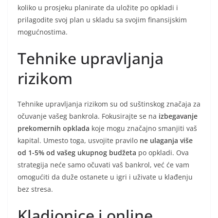
koliko u prosjeku planirate da uložite po opkladi i
prilagodite svoj plan u skladu sa svojim finansijskim
mogućnostima.
Tehnike upravljanja
rizikom
Tehnike upravljanja rizikom su od suštinskog značaja za
očuvanje vašeg bankrola. Fokusirajte se na
izbegavanje
prekomernih opklada
koje mogu značajno smanjiti vaš
kapital. Umesto toga, usvojite pravilo
ne ulaganja više
od 1-5% od vašeg ukupnog budžeta
po opkladi. Ova
strategija neće samo očuvati vaš bankrol, već će vam
omogućiti da duže ostanete u igri i uživate u klađenju
bez stresa.
Kladionice i online