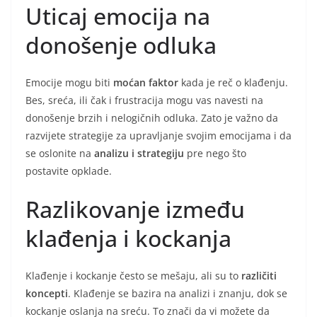
Uticaj emocija na
donošenje odluka
Emocije mogu biti
moćan faktor
kada je reč o klađenju.
Bes, sreća, ili čak i frustracija mogu vas navesti na
donošenje brzih i nelogičnih odluka. Zato je važno da
razvijete strategije za upravljanje svojim emocijama i da
se oslonite na
analizu i strategiju
pre nego što
postavite opklade.
Razlikovanje između
klađenja i kockanja
Klađenje i kockanje često se mešaju, ali su to
različiti
koncepti
. Klađenje se bazira na analizi i znanju, dok se
kockanje oslanja na sreću. To znači da vi možete da