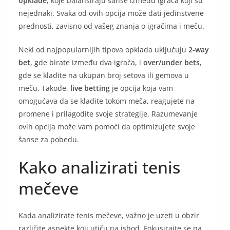
opklade
, koje balansiraju šanse između igrača koji su
nejednaki. Svaka od ovih opcija može dati jedinstvene
prednosti, zavisno od vašeg znanja o igračima i meču.
Neki od najpopularnijih tipova opklada uključuju
2-way
bet
, gde birate između dva igrača, i
over/under bets
,
gde se kladite na ukupan broj setova ili gemova u
meču. Takođe,
live betting
je opcija koja vam
omogućava da se kladite tokom meča, reagujete na
promene i prilagodite svoje strategije. Razumevanje
ovih opcija može vam pomoći da optimizujete svoje
šanse za pobedu.
Kako analizirati tenis
mečeve
Kada analizirate tenis mečeve, važno je uzeti u obzir
različite aspekte koji utiču na ishod. Fokusirajte se na