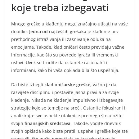
koje treba izbegavati
Mnoge greške u klađenju mogu značajno uticati na vaše
dobitke.
Jedna od najčešćih grešaka
je klađenje bez
prethodnog istraživanja ili zasnivanje odluka na
emocijama. Takođe, kladioničari često previđaju važne
informacije, kao što su povrede igrača ili vremenski
uslovi. Uvek se trudite da ostanete racionalni i
informisani, kako bi vaša opklada bila što uspešnija.
Da biste izbegli
kladioničarske greške
, važno je da
razvijete disciplinu i postavite jasna pravila za svoje
klađenje. Nikada ne klađenje impulsivno i izbegavajte
strategije koje se temelje na sreći. Ostanite fokusirani i
analizirajte sve aspekte utakmice pre nego što uložite
svojih
finansijskih sredstava
. Takođe, vodite dnevnik
svojih opklada kako biste pratili uspehe i greške koje ste
napravili, što može pomoći da se iz svake situacije