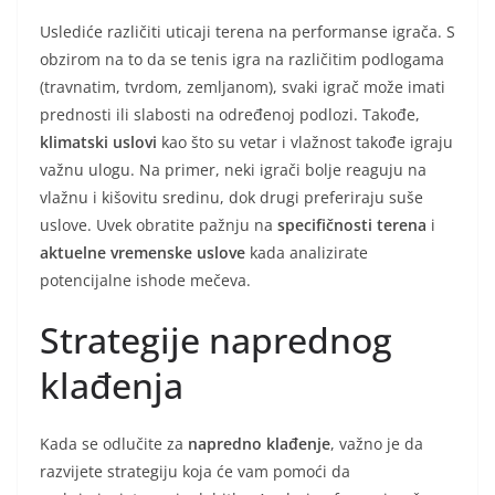
Uslediće različiti uticaji terena na performanse igrača. S
obzirom na to da se tenis igra na različitim podlogama
(travnatim, tvrdom, zemljanom), svaki igrač može imati
prednosti ili slabosti na određenoj podlozi. Takođe,
klimatski uslovi
kao što su vetar i vlažnost takođe igraju
važnu ulogu. Na primer, neki igrači bolje reaguju na
vlažnu i kišovitu sredinu, dok drugi preferiraju suše
uslove. Uvek obratite pažnju na
specifičnosti terena
i
aktuelne vremenske uslove
kada analizirate
potencijalne ishode mečeva.
Strategije naprednog
klađenja
Kada se odlučite za
napredno klađenje
, važno je da
razvijete strategiju koja će vam pomoći da