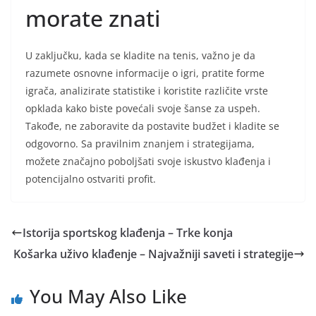
morate znati
U zaključku, kada se kladite na tenis, važno je da
razumete osnovne informacije o igri, pratite forme
igrača, analizirate statistike i koristite različite vrste
opklada kako biste povećali svoje šanse za uspeh.
Takođe, ne zaboravite da postavite budžet i kladite se
odgovorno. Sa pravilnim znanjem i strategijama,
možete značajno poboljšati svoje iskustvo klađenja i
potencijalno ostvariti profit.
Istorija sportskog klađenja – Trke konja
Košarka uživo klađenje – Najvažniji saveti i strategije
You May Also Like