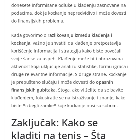
donesete informisane odluke u klađenju zasnovane na
podacima, dok je kockanje nepredvidivo i može dovesti
do finansijskih problema.
Kada govorimo o
razlikovanju između klađenja i
kockanja
, važno je shvatiti da klađenje pretpostavlja
korišćenje informacija i strategija kako biste povećali
svoje šanse za uspeh. Klađenje može biti obrazovana
aktivnost koja uključuje analizu statistike, formu igrača i
druge relevantne informacije. S druge strane, kockanje
je prepušteno slučaju i može dovesti do
opasnih
finansijskih gubitaka
. Stoga, ako vi želite da se bavite
klađenjem, fokusirajte se na istraživanje i znanje, kako
biste *izbegli zamke* koje kockanje nosi sa sobom.
Zaključak: Kako se
kladiti na tenis – Šta