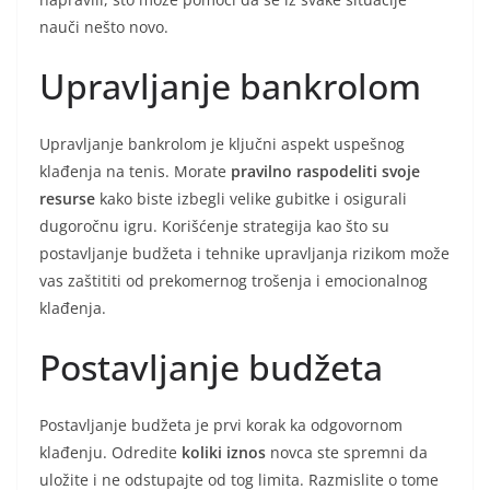
nauči nešto novo.
Upravljanje bankrolom
Upravljanje bankrolom je ključni aspekt uspešnog
klađenja na tenis. Morate
pravilno raspodeliti svoje
resurse
kako biste izbegli velike gubitke i osigurali
dugoročnu igru. Korišćenje strategija kao što su
postavljanje budžeta i tehnike upravljanja rizikom može
vas zaštititi od prekomernog trošenja i emocionalnog
klađenja.
Postavljanje budžeta
Postavljanje budžeta je prvi korak ka odgovornom
klađenju. Odredite
koliki iznos
novca ste spremni da
uložite i ne odstupajte od tog limita. Razmislite o tome