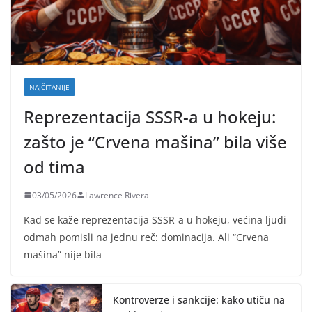
NAJČITANIJE
Reprezentacija SSSR-a u hokeju:
zašto je “Crvena mašina” bila više
od tima
03/05/2026
Lawrence Rivera
Kad se kaže reprezentacija SSSR-a u hokeju, većina ljudi
odmah pomisli na jednu reč: dominacija. Ali “Crvena
mašina” nije bila
Kontroverze i sankcije: kako utiču na