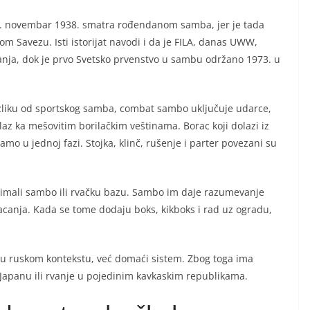
. novembar 1938. smatra rođendanom samba, jer je tada
m Savezu. Isti istorijat navodi i da je FILA, danas UWW,
nja, dok je prvo Svetsko prvenstvo u sambu održano 1973. u
liku od sportskog samba, combat sambo uključuje udarce,
elaz ka mešovitim borilačkim veštinama. Borac koji dolazi iz
 u jednoj fazi. Stojka, klinč, rušenje i parter povezani su
i imali sambo ili rvačku bazu. Sambo im daje razumevanje
acanja. Kada se tome dodaju boks, kikboks i rad uz ogradu,
 u ruskom kontekstu, već domaći sistem. Zbog toga ima
 Japanu ili rvanje u pojedinim kavkaskim republikama.