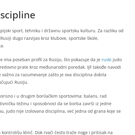
iscipline
pijski sport, tehniku i državnu sportsku kulturu. Za razliku od
 Rusiji dugo razvijao kroz klubove, sportske škole,
a.
 ima poseban profil za Rusiju, što pokazuje da je
ruski
judo
ri redovno prate kroz međunarodni poredak. IJF takođe navodi
je važno za razumevanje zašto je ova disciplina dobila
čujući Rusiju.
 korisno i u drugim borilačkim sportovima: balans, rad
tivničku težinu i sposobnost da se borba završi iz jedne
 judo nije izolovana disciplina, već jedna od grana koje se
ntrolišu klinč. Dok rvači često traže noge i pritisak na