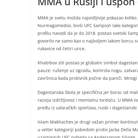
MMA u Rusiji i uspon
MMA je svetu možda najvidljivije pokazao koliko 
Nurmagomedov, bivši UFC šampion lake kategorij
profilu navodi da je do 2018. postao svetski šam
govorilo ne samo kao o najboljem lakom borcu svet
rukavice od četiri unce.
Khabibov stil postao je globalni simbol dagestan
pauze: rušenje uz ogradu, kontrola nogu, zatvara
završnica kada protivnik počne da paniči. Mnogi s
Dagestanska škola je specifična jer borac od mali
razvija izdržljivost i mentalnu tvrdoću. U MMA to
pređu iz udaračkih sportova, ruski i dagestanski
Islam Makhachev je drugi važan primer kontinuite
u velter kategoriji pobedom protiv Jacka Della 
uzastopnih UFC pobeda sa Andersonom Silvom. Ist