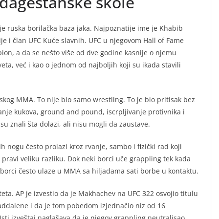
 dagestanske škole
je ruska borilačka baza jaka. Najpoznatije ime je Khabib
e i član UFC Kuće slavnih. UFC u njegovom Hall of Fame
pion, a da se nešto više od dve godine kasnije o njemu
a, već i kao o jednom od najboljih koji su ikada stavili
skog MMA. To nije bio samo wrestling. To je bio pritisak bez
nje kukova, ground and pound, iscrpljivanje protivnika i
u znali šta dolazi, ali nisu mogli da zaustave.
h nogu često prolazi kroz rvanje, sambo i fizički rad koji
 pravi veliku razliku. Dok neki borci uče grappling tek kada
 borci često ulaze u MMA sa hiljadama sati borbe u kontaktu.
ta. AP je izvestio da je Makhachev na UFC 322 osvojio titulu
Maddalene i da je tom pobedom izjednačio niz od 16
i izveštaj naglašava da je njegov grappling neutralisao