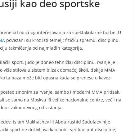
usiji kao deo sportske
rene od običnog interesovanja za spektakularne borbe. U
MA
povezani su kroz isti temelj: fizičku spremu, disciplinu,
iciju takmičenja od najmlađih kategorija.
čki sport. Judo je doneo tehničku disciplinu, rvanje je
 više stilova u sistem blizak domaćoj školi, dok je MMA
ko ta baza može biti opasna kada se prenese u kavez.
 postao sinonim za rvanje, sambo i moderni MMA pritisak.
isli se samo na Moskvu ili velike nacionalne centre, već i na
o deo svakodnevnog odrastanja.
dov, Islam Makhachev ili Abdulrashid Sadulaev nije
ački sport ne doživljava kao hobi, već kao put discipline,