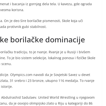
omenat i bacanja iz gornjeg dela tela. U kavezu, gde ograda
 veoma korisna.
. On je deo šire borilačke pismenosti, škole koja uči
kada protivnik gubi stabilnost.
ske borilačke dominacije
rilačku tradiciju, to je rvanje. Rvanje je u Rusiji i bivšem
ne. To je bio sistem selekcije, lokalnog ponosa i fizičke škole
u scenu.
adicije. Olympics.com navodi da je Sovjetski Savez u devet
 zlata, 31 srebro i 23 bronze, ukupno 116 medalja. To rvanje
istorije.
 je Abdulrashid Sadulaev. United World Wrestling u njegovom
nu, da je osvojio olimpijsko zlato u Riju u kategoriji do 86