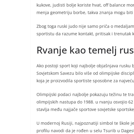
kukove, judisti bolje koriste hvat, off balance m
menja geometriju borbe, takva znanja mogu biti
Zbog toga ruski judo nije samo priča o medaljama
sportistu da razume kontakt, pritisak i trenutak 
Rvanje kao temelj ru
Ako postoji sport koji najbolje objašnjava rusku bo
Sovjetskom Savezu bilo više od olimpijske discipli
koja je proizvodila sportiste sposobne za najveć
Olimpijski podaci najbolje pokazuju težinu te tr
olimpijskih nastupa do 1988. u rvanju osvojio 62
stavlja među najjače sportove sovjetske sportske 
U modernoj Rusiji, najpoznatiji simbol te škole
profilu navodi da je rođen u selu Tsurib u Dagesta