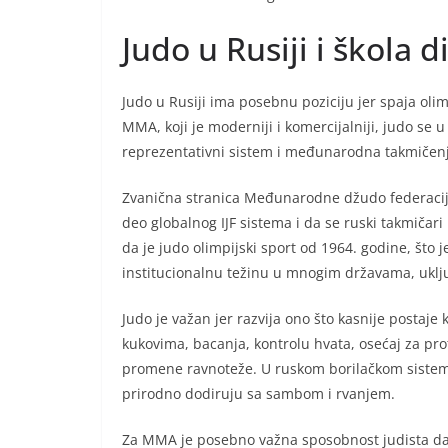
Judo u Rusiji i škola d
Judo u Rusiji ima posebnu poziciju jer spaja olim
MMA, koji je moderniji i komercijalniji, judo se u
reprezentativni sistem i međunarodna takmičenj
Zvanična stranica Međunarodne džudo federacije
deo globalnog IJF sistema i da se ruski takmiča
da je judo olimpijski sport od 1964. godine, što 
institucionalnu težinu u mnogim državama, uklju
Judo je važan jer razvija ono što kasnije postaje
kukovima, bacanja, kontrolu hvata, osećaj za pro
promene ravnoteže. U ruskom borilačkom sistemu,
prirodno dodiruju sa sambom i rvanjem.
Za MMA je posebno važna sposobnost judista da ko