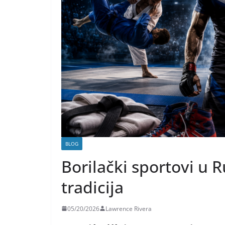
BLOG
Borilački sportovi u R
tradicija
05/20/2026
Lawrence Rivera