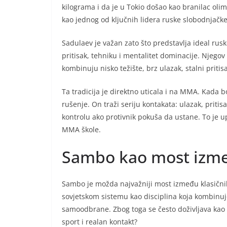
kilograma i da je u Tokio došao kao branilac oli
kao jednog od ključnih lidera ruske slobodnjačke
Sadulaev je važan zato što predstavlja ideal rusk
pritisak, tehniku i mentalitet dominacije. Njegov 
kombinuju nisko težište, brz ulazak, stalni priti
Ta tradicija je direktno uticala i na MMA. Kada b
rušenje. On traži seriju kontakata: ulazak, priti
kontrolu ako protivnik pokuša da ustane. To je up
MMA škole.
Sambo kao most izme
Sambo je možda najvažniji most između klasični
sovjetskom sistemu kao disciplina koja kombinuje
samoodbrane. Zbog toga se često doživljava kao ru
sport i realan kontakt?