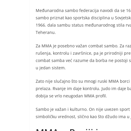
Međunarodna sambo federacija navodi da se 16
sambo priznat kao sportska disciplina u Sovjetsko
1966. dala sambu status međunarodnog stila rva
Teheranu.
Za MMA je posebno važan combat sambo. Za raz
rušenja, kontrolu i završnice, pa je prirodniji pr
combat samba već razume da borba ne postoji samo
u jedan sistem.
Zato nije slučajno što su mnogi ruski MMA borc
prelaza. Rvanje im daje kontrolu. Judo im daje b
dobija se vrlo neugodan MMA profil.
Sambo je važan i kulturno. On nije uvezen sport
simboličku vrednost, slično kao što džudo ima u