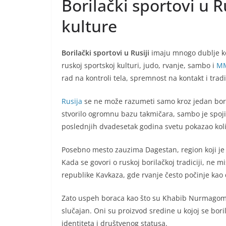
Borilački sportovi u R
kulture
Borilački sportovi u Rusiji
imaju mnogo dublje ko
ruskoj sportskoj kulturi, judo, rvanje, sambo i
M
rad na kontroli tela, spremnost na kontakt i trad
Rusija
se ne može razumeti samo kroz jedan borila
stvorilo ogromnu bazu takmičara, sambo je spojio
poslednjih dvadesetak godina svetu pokazao koli
Posebno mesto zauzima Dagestan, region koji je
Kada se govori o ruskoj borilačkoj tradiciji, ne m
republike Kavkaza, gde rvanje često počinje ka
Zato uspeh boraca kao što su Khabib Nurmagome
slučajan. Oni su proizvod sredine u kojoj se boril
identiteta i društvenog statusa.