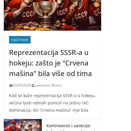
NAJČITANIJE
Reprezentacija SSSR-a u
hokeju: zašto je “Crvena
mašina” bila više od tima
03/05/2026
Lawrence Rivera
Kad se kaže reprezentacija SSSR-a u hokeju,
većina ljudi odmah pomisli na jednu reč:
dominacija. Ali “Crvena mašina” nije bila
Kontroverze i sankcije: