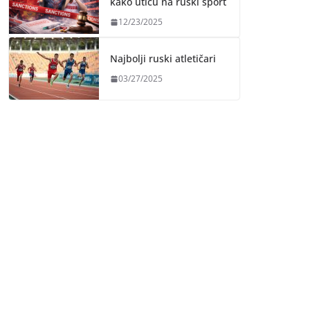
kako utiču na ruski sport
12/23/2025
Najbolji ruski atletičari
03/27/2025