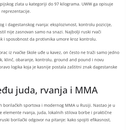
mpijskog zlata u kategoriji do 97 kilograma. UWW ga opisuje
 reprezentacije.
og i dagestanskog rvanja: eksplozivnost, kontrolu pozicije,
stil nije zasnovan samo na snazi. Najbolji ruski rvači
sak i sposobnost da protivnika umore kroz kontrolu.
orac iz rvačke škole uđe u kavez, on često ne traži samo jedno
sak, klinč, obaranje, kontrolu, ground and pound i novu
ravo logika koja je kasnije postala zaštitni znak dagestanske
đu juda, rvanja i MMA
h borilačkih sportova i modernog MMA u Rusiji. Nastao je u
 elemente rvanja, juda, lokalnih stilova borbe i praktične
ski borilački odgovor na pitanje: kako spojiti efikasnost,