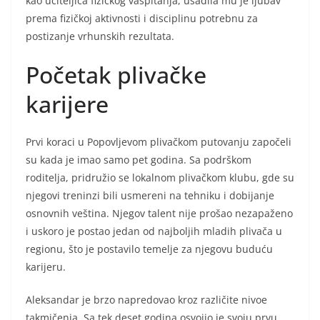
kao učiteljica fizičkog vaspitanja, usadila mu je ljubav
prema fizičkoj aktivnosti i disciplinu potrebnu za
postizanje vrhunskih rezultata.
Početak plivačke
karijere
Prvi koraci u Popovljevom plivačkom putovanju započeli
su kada je imao samo pet godina. Sa podrškom
roditelja, pridružio se lokalnom plivačkom klubu, gde su
njegovi treninzi bili usmereni na tehniku i dobijanje
osnovnih veština. Njegov talent nije prošao nezapaženo
i uskoro je postao jedan od najboljih mladih plivača u
regionu, što je postavilo temelje za njegovu buduću
karijeru.
Aleksandar je brzo napredovao kroz različite nivoe
takmičenja. Sa tek deset godina osvojio je svoju prvu