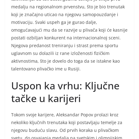
medalju na regionalnom prvenstvu, što je bio trenutak
koji je značajno uticao na njegovu samopouzdanje i
motivaciju. Svaki uspeh ga je gurao dalje,
omogućavajući mu da se razvije u plivača koji će kasnije
postati ozbiljan konkurent na internacionalnoj sceni.
Njegova predanost treniranju i strast prema sportu
uglavnom su dolazili iz rane izloženosti fizičkim
aktivnostima, što je dovelo do toga da se istakne kao
talentovano plivačko ime u Rusiji.
Uspon ka vrhu: Ključne
tačke u karijeri
Tokom svoje karijere, Aleksandar Popov prolazi kroz
nekoliko ključnih trenutaka koji postavljaju temelje za
njegovu buduću slavu. Od prvih koraka u plivačkom
svetu, do osvajanja medalja na svetskim i olimpijskim