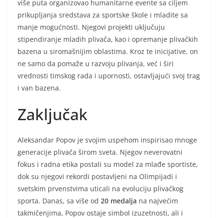
više puta organizovao humanitarne evente sa ciljem
prikupljanja sredstava za sportske škole i mladite sa
manje mogućnosti. Njegovi projekti uključuju
stipendiranje mladih plivača, kao i opremanje plivačkih
bazena u siromašnijim oblastima. Kroz te inicijative, on
ne samo da pomaže u razvoju plivanja, već i širi
vrednosti timskog rada i upornosti, ostavljajući svoj trag
i van bazena.
Zaključak
Aleksandar Popov je svojim uspehom inspirisao mnoge
generacije plivača širom sveta. Njegov neverovatni
fokus i radna etika postali su model za mlađe sportiste,
dok su njegovi rekordi postavljeni na Olimpijadi i
svetskim prvenstvima uticali na evoluciju plivačkog
sporta. Danas, sa više od
20 medalja
na najvećim
takmičenjima, Popov ostaje simbol izuzetnosti, ali i