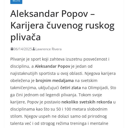
BLOG
Aleksandar Popov –
Karijera čuvenog ruskog
plivača
06/14/2025
Lawrence Rivera
Plivanje je sport koji zahteva izuzetnu posvećenost i
disciplinu, a
Aleksandar Popov
je jedan od
najistaknutijih sportista u ovoj oblasti. Njegova karijera
obeležena je
brojnim medaljama
na svetskim
takmičenjima, uključujući
četiri zlata
na Olimpijadi, što
ga čini jednom od legendi plivanja. Tokom svoje
karijere, Popov je postavio
nekoliko svetskih rekorda
u
disciplinama kao što su 50 i 100 metara slobodnim
stilom. Njegov uspeh ne dolazi samo od prirodnog
talenta već i od strogog režima treninga i mentalne